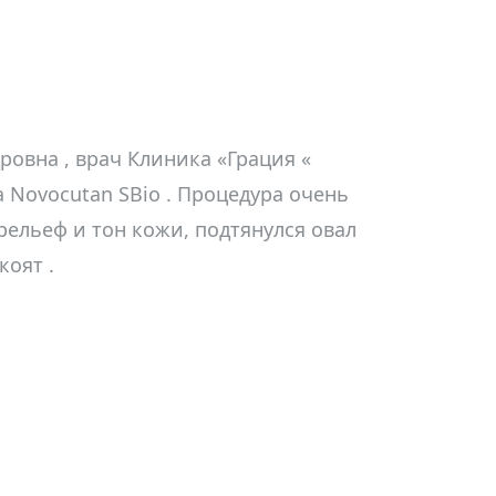
овна , врач Клиника «Грация «
 Novocutan SBio . Процедура очень
рельеф и тон кожи, подтянулся овал
коят .