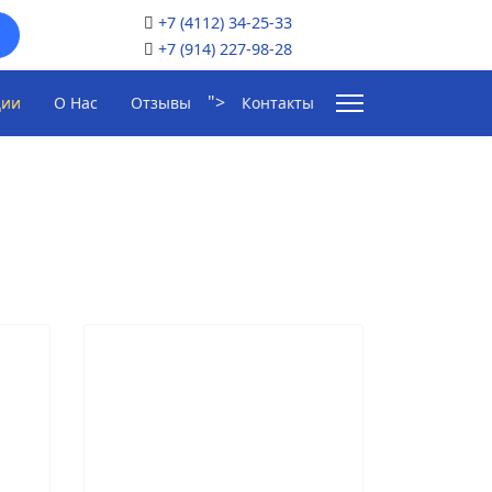
+7 (4112) 34-25-33
я
+7 (914) 227-98-28
">
ции
О Нас
Отзывы
Контакты