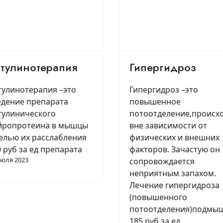
тулинотерапия
Гипергидроз
тулинотерапия –это
Гипергидроз –это
едение препарата
повышенное
тулинического
потоотделение,происх
йропротеина в мышцы
вне зависимости от
целью их расслабления
физических и внешних
 руб за ед препарата
факторов. Зачастую он
июля 2023
сопровождается
неприятным запахом.
Лечение гипергидроза
(повышенного
потоотделения)подмыш
185 руб за ед.