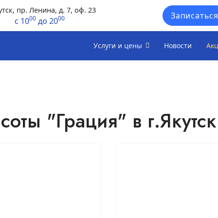
утск, пр. Ленина, д. 7, оф. 23
Записатьс
00
00
с 10
до 20
Услуги и цены
Новости
Ак
оты "Грация" в г.Якутск