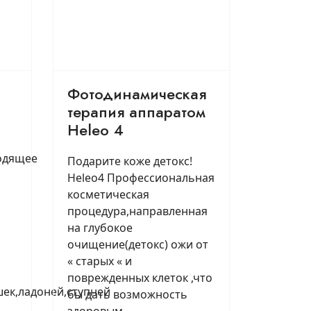
Фотодинамическая
терапия аппаратом
Heleo 4
одящее
Подарите коже детокс!
Heleo4 Профессиональная
косметическая
процедура,направленная
на глубокое
очищение(детокс) ожи от
« старых « и
поврежденных клеток ,что
ек,ладоней,ступней
бы дать возможность