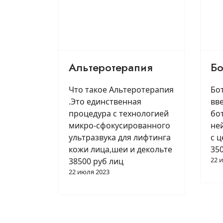
Альтеротерапия
Бо
Что такое Альтеротерапия
Бо
.Это единственная
вв
процедура с технологией
бо
микро-сфокусированного
не
ультразвука для лифтинга
с 
кожи лица,шеи и декольте
350
22 
38500 руб лиц
22 июля 2023